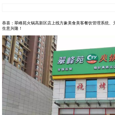
恭喜：翠峰苑火锅高新区店上线方象美食美客餐饮管理系统、天之河触摸
生意兴隆！