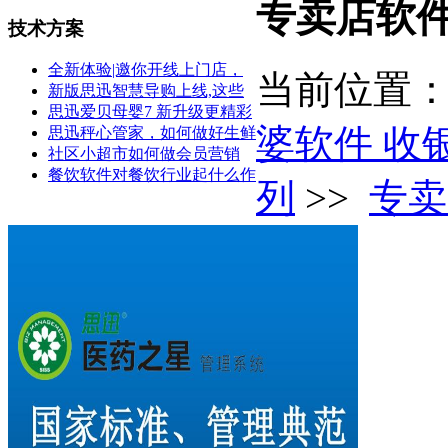
专卖店软
技术方案
全新体验|邀你开线上门店，
当前位置
新版思迅智慧导购上线,这些
思迅爱贝母婴7 新升级更精彩
婆软件 收
思迅秤心管家，如何做好生鲜
社区小超市如何做会员营销
餐饮软件对餐饮行业起什么作
列
>>
专卖